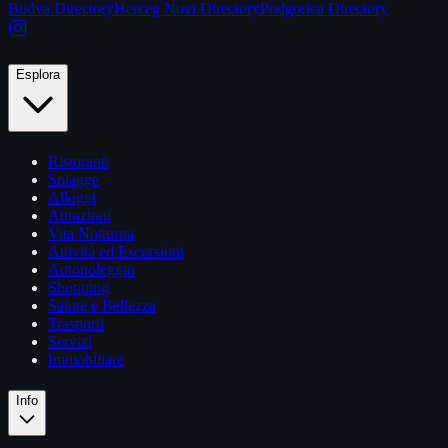
Budva Directory
Herceg Novi Directory
Podgorica Directory
Esplora
Ristoranti
Spiagge
Alloggi
Attrazioni
Vita Notturna
Attività ed Escursioni
Autonoleggio
Shopping
Salute e Bellezza
Trasporti
Servizi
Immobiliare
Info