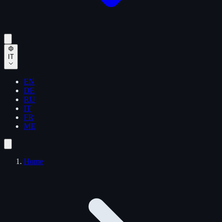
IT
EN
DE
RU
IT
FR
ME
Home