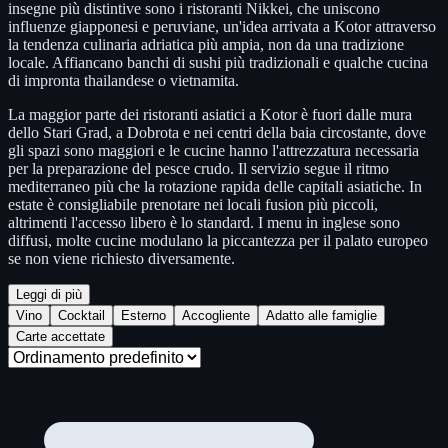
insegne più distintive sono i ristoranti Nikkei, che uniscono
influenze giapponesi e peruviane, un'idea arrivata a Kotor attraverso
la tendenza culinaria adriatica più ampia, non da una tradizione
locale. Affiancano banchi di sushi più tradizionali e qualche cucina
di impronta thailandese o vietnamita.
La maggior parte dei ristoranti asiatici a Kotor è fuori dalle mura
dello Stari Grad, a Dobrota e nei centri della baia circostante, dove
gli spazi sono maggiori e le cucine hanno l'attrezzatura necessaria
per la preparazione del pesce crudo. Il servizio segue il ritmo
mediterraneo più che la rotazione rapida delle capitali asiatiche. In
estate è consigliabile prenotare nei locali fusion più piccoli,
altrimenti l'accesso libero è lo standard. I menu in inglese sono
diffusi, molte cucine modulano la piccantezza per il palato europeo
se non viene richiesto diversamente.
Leggi di più
Vino
Cocktail
Esterno
Accogliente
Adatto alle famiglie
Carte accettate