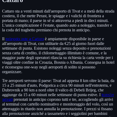
Cattaro sta a venti minuti dall'aeroporto di Tivat e a metà della strada
costiera, il che mette Perast, le spiagge e i valichi di frontiera a
portata di mano; il paese in sé si attraversa a piedi in dieci minuti.
L'unica complicazione è l'estate, quando auto a noleggio, transfer e
la coda del traghetto premiano chi prenota in anticipo.
Il
noleggio auto a Cattaro
è ampiamente disponibile in paese e
all'aeroporto di Tivat, con utilitarie da €25 al giorno fuori dalle
settimane di punta. Esistono noleggi senza deposito e prenotazioni
senza carta di credito, il chilometraggio illimitato è comune, e la
maggior parte degli operatori rilascia su richiesta la carta verde per i
viaggi oltre confine in Croazia, Bosnia o Albania. Consegna in hotel
e riconsegna one-way negli aeroporti di solito si possono
organizzare.
Tre aeroporti servono il paese: Tivat ad appena 8 km oltre la baia, da
15 a 25 minuti d'auto, Podgorica a circa 90 minuti nell'entroterra, e
Dubrovnik a 90 km a nord oltre il valico di Debeli Brijeg, che
aggiunge da 15 a 60 minuti nelle settimane di punta estive. I
transfer
privati
prenotati in anticipo coprono tutti e tre, accogliendo gli arrivi
al terminal con cartello nominativo e monitoraggio del volo, così un
atterraggio in ritardo non annulla la prenotazione. I prezzi si fissano
alla prenotazione anziché a tassametro e i seggiolini per bambini