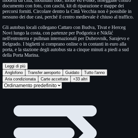
modelli da città, mountain bike, ibride ed e-bike, noleggiate contro
documento con foto, con caschi, kit di riparazione e mappe dei
percorsi forniti. Circolare dentro la Città Vecchia non è possibile in
nessuno dei due casi, perché il centro medievale è chiuso al traffico.
Gli autobus locali collegano Cattaro con Budva, Tivat e Herceg
Novi lungo la costa, con partenze per Podgorica e Nikšić
nell'entroterra e pullman internazionali per Dubrovnik, Sarajevo e
Belgrado. I biglietti si comprano online o in contanti in euro alla
porta, e la stazione degli autobus sta a cinque minuti a piedi a sud
della Porta Marina.
Leggi di più
Anglofono
Transfer aeroporto
Guidato
Tutto l'anno
Aria condizionata
Carte accettate
+33 altri