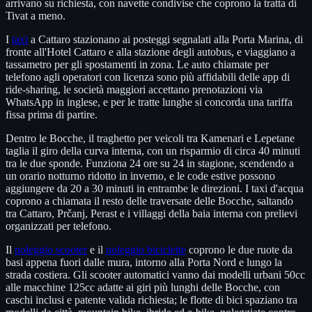
arrivano su richiesta, con navette condivise che coprono la tratta di
Tivat a meno.
I
taxi
a Cattaro stazionano ai posteggi segnalati alla Porta Marina, di
fronte all'Hotel Cattaro e alla stazione degli autobus, e viaggiano a
tassametro per gli spostamenti in zona. Le auto chiamate per
telefono agli operatori con licenza sono più affidabili delle app di
ride-sharing, le società maggiori accettano prenotazioni via
WhatsApp in inglese, e per le tratte lunghe si concorda una tariffa
fissa prima di partire.
Dentro le Bocche, il traghetto per veicoli tra Kamenari e Lepetane
taglia il giro della curva interna, con un risparmio di circa 40 minuti
tra le due sponde. Funziona 24 ore su 24 in stagione, scendendo a
un orario notturno ridotto in inverno, e le code estive possono
aggiungere da 20 a 30 minuti in entrambe le direzioni. I taxi d'acqua
coprono a chiamata il resto delle traversate delle Bocche, saltando
tra Cattaro, Prčanj, Perast e i villaggi della baia interna con prelievi
organizzati per telefono.
Il
noleggio scooter
e il
noleggio biciclette
coprono le due ruote da
basi appena fuori dalle mura, intorno alla Porta Nord e lungo la
strada costiera. Gli scooter automatici vanno dai modelli urbani 50cc
alle macchine 125cc adatte ai giri più lunghi delle Bocche, con
caschi inclusi e patente valida richiesta; le flotte di bici spaziano tra