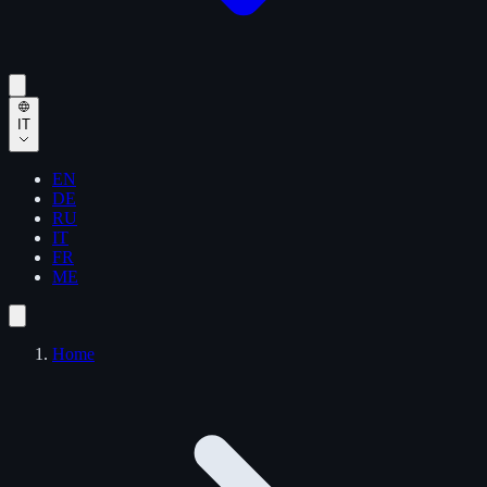
IT
EN
DE
RU
IT
FR
ME
Home