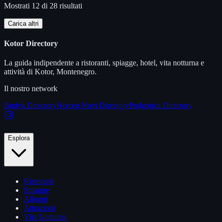
Mostrati 12 di 28 risultati
Carica altri
Kotor Directory
La guida indipendente a ristoranti, spiagge, hotel, vita notturna e
attività di Kotor, Montenegro.
Il nostro network
Budva Directory
Herceg Novi Directory
Podgorica Directory
Esplora
Ristoranti
Spiagge
Alloggi
Attrazioni
Vita Notturna