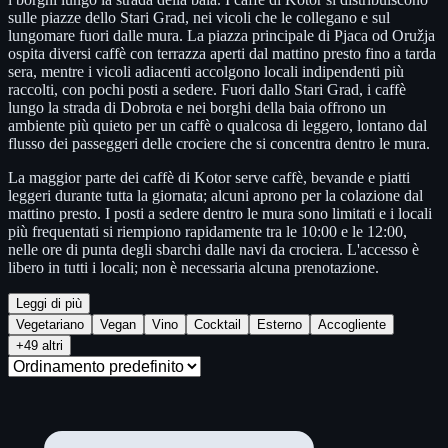
sulle piazze dello Stari Grad, nei vicoli che le collegano e sul
lungomare fuori dalle mura. La piazza principale di Pjaca od Oružja
ospita diversi caffè con terrazza aperti dal mattino presto fino a tarda
sera, mentre i vicoli adiacenti accolgono locali indipendenti più
raccolti, con pochi posti a sedere. Fuori dallo Stari Grad, i caffè
lungo la strada di Dobrota e nei borghi della baia offrono un
ambiente più quieto per un caffè o qualcosa di leggero, lontano dal
flusso dei passeggeri delle crociere che si concentra dentro le mura.
La maggior parte dei caffè di Kotor serve caffè, bevande e piatti
leggeri durante tutta la giornata; alcuni aprono per la colazione dal
mattino presto. I posti a sedere dentro le mura sono limitati e i locali
più frequentati si riempiono rapidamente tra le 10:00 e le 12:00,
nelle ore di punta degli sbarchi dalle navi da crociera. L'accesso è
libero in tutti i locali; non è necessaria alcuna prenotazione.
Leggi di più
Vegetariano
Vegan
Vino
Cocktail
Esterno
Accogliente
+49 altri