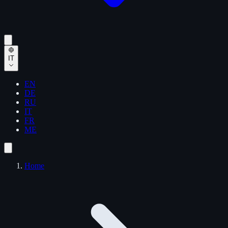
IT
EN
DE
RU
IT
FR
ME
Home