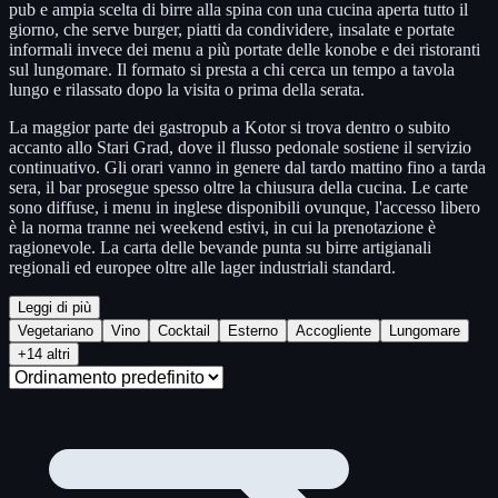
pub e ampia scelta di birre alla spina con una cucina aperta tutto il
giorno, che serve burger, piatti da condividere, insalate e portate
informali invece dei menu a più portate delle konobe e dei ristoranti
sul lungomare. Il formato si presta a chi cerca un tempo a tavola
lungo e rilassato dopo la visita o prima della serata.
La maggior parte dei gastropub a Kotor si trova dentro o subito
accanto allo Stari Grad, dove il flusso pedonale sostiene il servizio
continuativo. Gli orari vanno in genere dal tardo mattino fino a tarda
sera, il bar prosegue spesso oltre la chiusura della cucina. Le carte
sono diffuse, i menu in inglese disponibili ovunque, l'accesso libero
è la norma tranne nei weekend estivi, in cui la prenotazione è
ragionevole. La carta delle bevande punta su birre artigianali
regionali ed europee oltre alle lager industriali standard.
Leggi di più
Vegetariano
Vino
Cocktail
Esterno
Accogliente
Lungomare
+14 altri