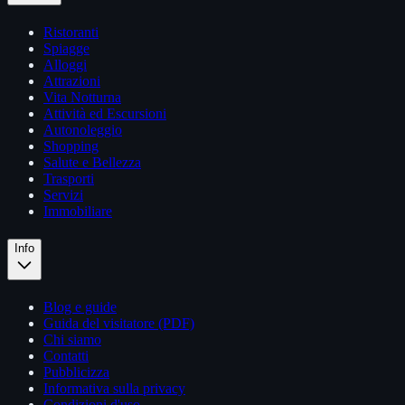
Ristoranti
Spiagge
Alloggi
Attrazioni
Vita Notturna
Attività ed Escursioni
Autonoleggio
Shopping
Salute e Bellezza
Trasporti
Servizi
Immobiliare
Info
Blog e guide
Guida del visitatore (PDF)
Chi siamo
Contatti
Pubblicizza
Informativa sulla privacy
Condizioni d'uso