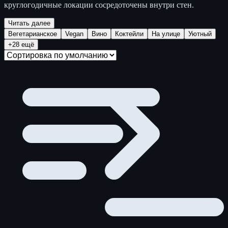
круглогодичные локации сосредоточены внутри стен.
Читать далее
Вегетарианское
Vegan
Вино
Коктейли
На улице
Уютный
+28 ещё