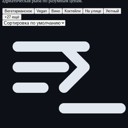
адриатическая рыба по разумным ценам.
Вегетарианское
Vegan
Вино
Коктейли
На улице
Уютный
+27 ещё