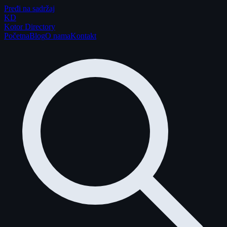
Pređi na sadržaj
K
D
Kotor Directory
Početna
Blog
O nama
Kontakt