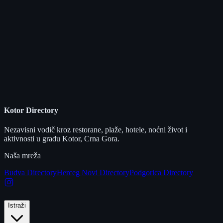
Kotor Directory
Nezavisni vodič kroz restorane, plaže, hotele, noćni život i
aktivnosti u gradu Kotor, Crna Gora.
Naša mreža
Budva Directory
Herceg Novi Directory
Podgorica Directory
Istraži