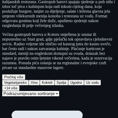
italijanskih restorana. Gastropub barovi spajaju sjedenje u pub stilu i
izbor toč piva s kuhinjom koja radi tokom cijelog dana, koja
poslužuje burgere, tanjire za dijeljenje, salate i ležerna glavna jela
umjesto višekursnih menija konoba i restorana uz vodu. Format
odgovara gostima koji žele duže, opušteno sjedenje nakon
razgledanja ili prije večernjeg izlaska.
Većina gastropub barova u Kotoru smještena je unutar ili
neposredno uz Stari grad, gdje pješački tok opravdava cjelodnevni
servis. Radno vrijeme ide obično od kasnog jutra do kasno uveče,
bar često radi i nakon zatvaranja kuhinje. Plaćanje karticom je
standard, meniji na engleskom dostupni su svuda, dolazak bez
najave je pravilo osim ljetnim vikend večerima, kada je rezervacija
razumna. Ponuda pića oslanja se na regionalne i evropske craft
pivare uz standardne masovne lagere.
Pročitaj više
Vegetarijansko
Vino
Kokteli
Spolja
Ugodno
Uz vodu
+14 više