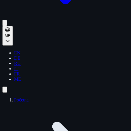
ME
EN
DE
RU
IT
FR
ME
Početna