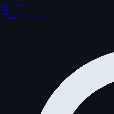
Pređi na sadržaj
K
D
Kotor Directory
Početna
Blog
O nama
Kontakt