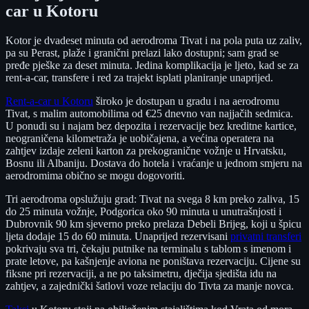
car u Kotoru
Kotor je dvadeset minuta od aerodroma Tivat i na pola puta uz zaliv,
pa su Perast, plaže i granični prelazi lako dostupni; sam grad se
pređe pješke za deset minuta. Jedina komplikacija je ljeto, kad se za
rent-a-car, transfere i red za trajekt isplati planiranje unaprijed.
Rent-a-car u Kotoru
široko je dostupan u gradu i na aerodromu
Tivat, s malim automobilima od €25 dnevno van najjačih sedmica.
U ponudi su i najam bez depozita i rezervacije bez kreditne kartice,
neograničena kilometraža je uobičajena, a većina operatera na
zahtjev izdaje zeleni karton za prekogranične vožnje u Hrvatsku,
Bosnu ili Albaniju. Dostava do hotela i vraćanje u jednom smjeru na
aerodromima obično se mogu dogovoriti.
Tri aerodroma opslužuju grad: Tivat na svega 8 km preko zaliva, 15
do 25 minuta vožnje, Podgorica oko 90 minuta u unutrašnjosti i
Dubrovnik 90 km sjeverno preko prelaza Debeli Brijeg, koji u špicu
ljeta dodaje 15 do 60 minuta. Unaprijed rezervisani
privatni transferi
pokrivaju sva tri, čekaju putnike na terminalu s tablom s imenom i
prate letove, pa kašnjenje aviona ne poništava rezervaciju. Cijene su
fiksne pri rezervaciji, a ne po taksimetru, dječija sjedišta idu na
zahtjev, a zajednički šatlovi voze relaciju do Tivta za manje novca.