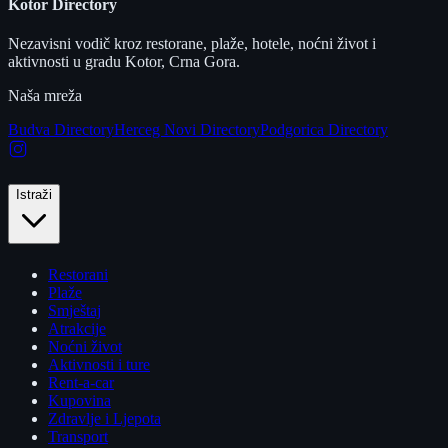
Kotor Directory
Nezavisni vodič kroz restorane, plaže, hotele, noćni život i
aktivnosti u gradu Kotor, Crna Gora.
Naša mreža
Budva Directory
Herceg Novi Directory
Podgorica Directory
Istraži
Restorani
Plaže
Smještaj
Atrakcije
Noćni život
Aktivnosti i ture
Rent-a-car
Kupovina
Zdravlje i Ljepota
Transport