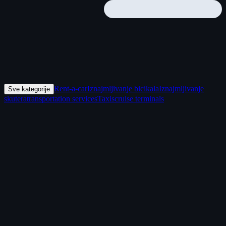
Rent-a-car
Iznajmljivanje bicikala
Iznajmljivanje
Sve kategorije
skutera
transportation services
Taxis
cruise terminals