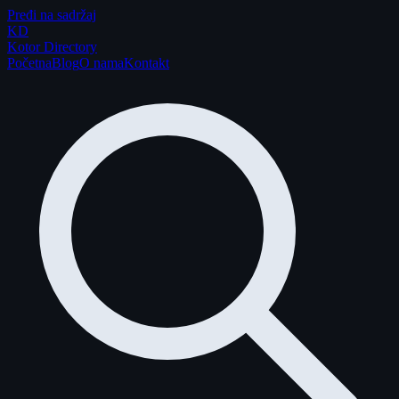
Pređi na sadržaj
K
D
Kotor Directory
Početna
Blog
O nama
Kontakt