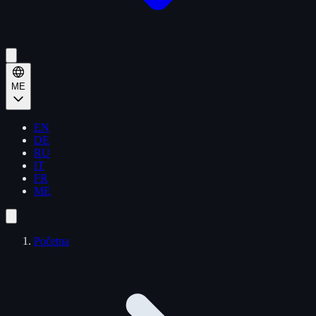
ME
EN
DE
RU
IT
FR
ME
Početna