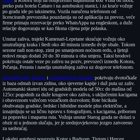
Taksi
u Kotoru stoji na obilježenim stajalištima kod Vrata od mora,
preko puta hotela Cattaro i na autobuskoj stanici, i za kraće vožnje
po gradu ide po taksimetru. Vozila naručena telefonom od
licenciranih prevoznika pouzdanija su od aplikacija za prevoz, veće
firme primaju rezervacije preko WhatsAppa na engleskom, a duže
relacije dogovaraju se kao fiksna cijena prije polaska.
Unutar zaliva, trajekt Kamenari-Lepetane skraćuje vožnju oko
unutrašnjeg kraka i štedi oko 40 minuta između dvije obale. Tokom
sezone radi non-stop, zimi po smanjenom noćnom redu, a ljetnji
redovi mogu dodati 20 do 30 minuta u oba smjera. Taksi brodovi
pokrivaju ostale veze po zalivu na poziv, prevozeći između Kotora,
Prčanja, Perasta i naselja unutrašnjeg zaliva uz dogovor telefonom.
Iznajmljivanje skutera
i
iznajmljivanje bicikala
pokrivaju dvotočkaše
iz baza odmah izvan zidina, oko sjeverne kapije i duž puta uz zaliv.
Automatski skuteri idu od gradskih modela od 50cc do mašina od
125cc pogodnih za duže krugove oko zaliva, s uključenim kacigama
i obaveznom važećom vozačkom dozvolom; flote bicikala
obuhvataju gradske, brdske i hibridne modele plus električne, a
iznajmljuju se uz ličnu ispravu s fotografijom, s kacigama, priborom
za popravku i mapama ruta. Vožnja unutar Starog grada ne dolazi u
obzir ni u jednom slučaju, jer je srednjovjekovno jezgro zatvoreno
za saobraćaj.
Lokalni autobusi povezuju Kotor s Budvom, Tivtom i Herceg