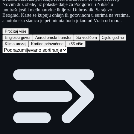
Novim duž obale, uz polaske dalje za Podgoricu i Nikšić u
unutrašnjosti i međunarodne linije za Dubrovnik, Sarajevo i
Beograd. Karte se kupuju onlajn ili gotovinom u eurima na vratima,
a autobuska stanica je pet minuta hoda južno od Vrata od mora.
Pročitaj više
Engleski govor
Aerodromski transfer
Sa vodičem
Cijele godine
Klima uređaj
Kartice prihvaćene
+33 više