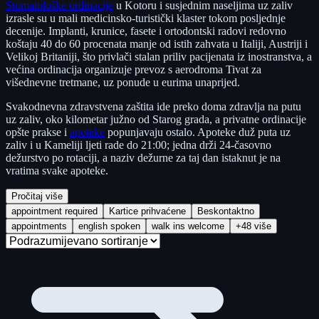
Stomatološke ordinacije
u Kotoru i susjednim naseljima uz zaliv
izrasle su u mali medicinsko-turistički klaster tokom posljednje
decenije. Implanti, krunice, fasete i ortodontski radovi redovno
koštaju 40 do 60 procenata manje od istih zahvata u Italiji, Austriji i
Velikoj Britaniji, što privlači stalan priliv pacijenata iz inostranstva, a
većina ordinacija organizuje prevoz s aerodroma Tivat za
višednevne tretmane, uz ponude u eurima unaprijed.
Svakodnevna zdravstvena zaštita ide preko doma zdravlja na putu
uz zaliv, oko kilometar južno od Starog grada, a privatne ordinacije
opšte prakse i
apoteke
popunjavaju ostalo. Apoteke duž puta uz
zaliv i u Kameliji ljeti rade do 21:00; jedna drži 24-časovno
dežurstvo po rotaciji, a naziv dežurne za taj dan istaknut je na
vratima svake apoteke.
Pročitaj više
appointment required
Kartice prihvaćene
Beskontaktno
appointments
english spoken
walk ins welcome
+48 više