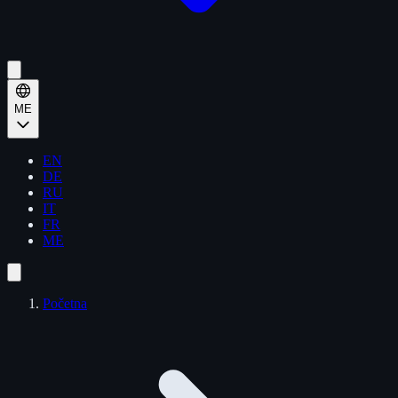
ME
EN
DE
RU
IT
FR
ME
Početna