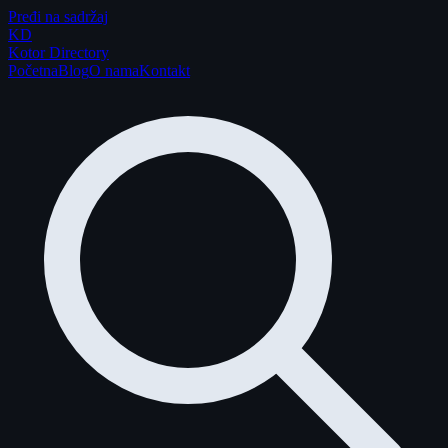
Pređi na sadržaj
K
D
Kotor Directory
Početna
Blog
O nama
Kontakt