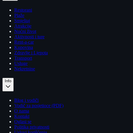
Restorani
Plaže
Smještaj
Atrakcije
Noćni život
Aktivnosti i ture
Rent-a-car
Kupovina
Zdravlje i Ljepota
Transport
Usluge
Nekretnine
Info
Blog i vodiči
Vodič za posjetioce (PDF)
O nama
Kontakt
Oglasi se
Politika privatnosti
Uslovi korišćenja