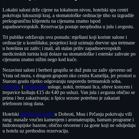
Lokalni saloni drže cijene na lokalnom nivou, hotelski spa centri
pokrivaju luksuzniji kraj, a stomatološke ordinacije tiho su izgradile
prekograničnu klijentelu na cijenama znatno ispod
zapadnoevropskih. Rezervacija postaje neophodna u julu i avgustu.
Tri publike održavaju ovu ponudu: mještani koji koriste salone i
ordinacije u komšiluku; posjetioci koji uzimaju dnevne spa tretmane
u hotelima uz zaliv; i mali, ali stalan priliv zapadnoevropskih
medicinskih turista koji dolaze na stomatološke i estetske zahvate po
cijenama znatno nižim nego kod kuće.
Nezavisni saloni i berberi grupišu se duž puta uz zaliv sjeverno od
Vrata od mora, s drugom grupom oko centra Kamelija, jer prostori u
Starom gradu rijetko odgovaraju rasporedu tretmanskih soba.
Frizerske
i
kozmetičke
usluge, nokti, tretmani lica, obrve koncem i
trepavice koštaju €15 do €40 po usluzi. Van jula i avgusta obično se
prima i bez zakazivanja; u špicu sezone potrebno je zakazati
telefonom istog dana.
Hotelski
dnevni spa centri
u Dobroti, Muu i Prčanju pokrivaju viši
rang: masaže vrućim kamenjem i aromaterapiju, hamam programe i
hidroterapijske bazene, obično otvorene i za goste koji ne odsijedaju
u hotelu uz prethodnu rezervaciju.