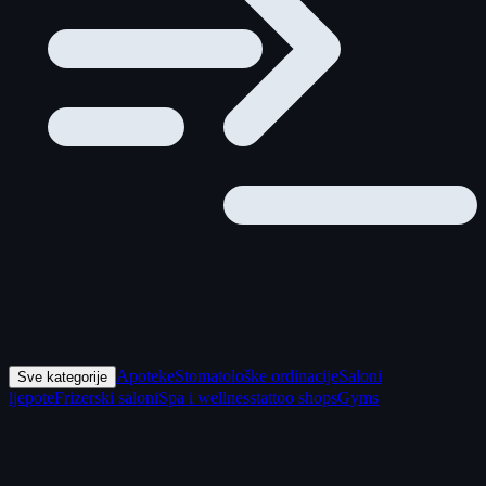
Apoteke
Stomatološke ordinacije
Saloni
Sve kategorije
ljepote
Frizerski saloni
Spa i wellness
tattoo shops
Gyms