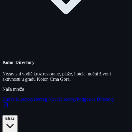
Kotor Directory
Nezavisni vodič kroz restorane, plaže, hotele, noćni život i
aktivnosti u gradu Kotor, Crna Gora.
Naša mreža
Budva Directory
Herceg Novi Directory
Podgorica Directory
Istraži