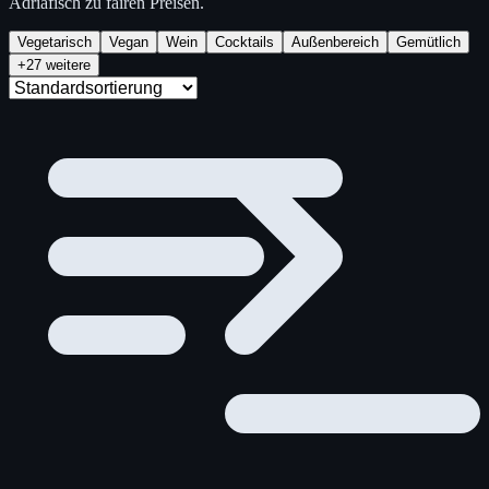
Adriafisch zu fairen Preisen.
Vegetarisch
Vegan
Wein
Cocktails
Außenbereich
Gemütlich
+27 weitere