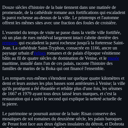
Douze siècles d'histoire de la baie tiennent dans une matinée de
promenade, de la cathédrale romane aux fortifications qui escaladent
la paroi rocheuse au-dessus de la ville. Le printemps et l'automne
offrent les mêmes sites avec une fraction des foules de croisière.
L'essentiel du temps de visite se passe dans la vieille ville fortifiée,
où un plan de rues médiéval largement intact s'abrite derrière des
remparts
qui escaladent la paroi rocheuse jusqu'à la forteresse Saint-
Jean. La cathédrale Saint-Tryphon, consacrée en 1166, ancre un
paysage urbain d'
églises
romanes et de palais d'époque vénitienne
bâtis au fil de quatre siècles de domination de Venise, et le
musée
maritime, installé dans l'un de ces palais, raconte l'histoire des
familles de marins de la Boka qui ont financé l'ensemble.
Les remparts eux-mêmes s'étendent sur quelque quatre kilomètres et
demi et leurs assises les plus basses sont antérieures à Venise; la ville
qu'ils protègent a été ébranlée et rebâtie plus d'une fois, les séismes
de 1667 et 1979 ayant tous deux laissé leurs marques, et c'est la
restauration qui a suivi le second qui explique la netteté actuelle de
la pierre.
Le patrimoine se poursuit autour de la baie: Risan conserve des
mosaïques de sol romaines du deuxième siècle, les palais baroques
de Perast font face aux deux églises insulaires du détroit, et Dobrota