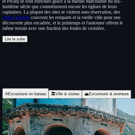
et Prčanj se sont enrichies grâce à la marine marchande du dix-
huitième siècle que commémorent encore les églises de leurs
capitaines. La plupart des sites se visitent sans réservation, des
visites guidées
couvrent les remparts et la vieille ville pour une
découverte plus encadrée, et le printemps et l'automne offrent le
même terrain avec une fraction des foules de croisière.
Lire la suite
Excursions et billets
⛵
Excursions en bateau
🏛
Ville & visites
🏔
Excursions & aventure