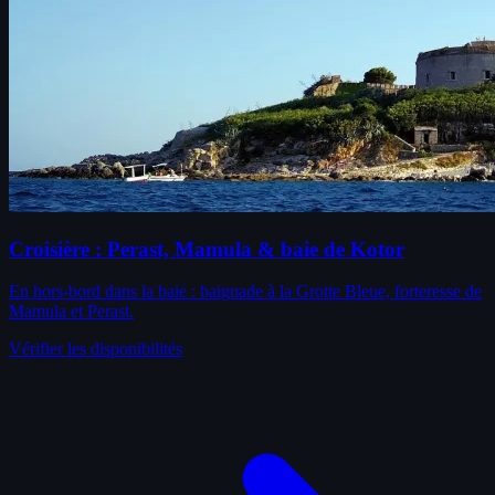
Croisière : Perast, Mamula & baie de Kotor
En hors-bord dans la baie : baignade à la Grotte Bleue, forteresse de
Mamula et Perast.
Vérifier les disponibilités