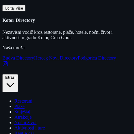
Učitaj više
Kotor Directory
Nezavisni vodič kroz restorane, plaže, hotele, noćni život i
aktivnosti u gradu Kotor, Crna Gora.
Naša mreža
Budva Directory
Herceg Novi Directory
Podgorica Directory
Istraži
Restorani
Plaže
Smještaj
Atrakcije
Noćni život
Aktivnosti i ture
Rent-a-car