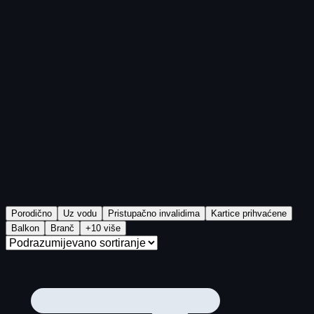
Porodično
Uz vodu
Pristupačno invalidima
Kartice prihvaćene
Balkon
Branč
+10 više