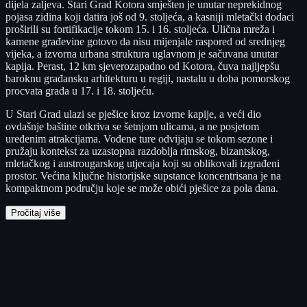
dijela zaljeva. Stari Grad Kotora smješten je unutar neprekidnog
pojasa zidina koji datira još od 9. stoljeća, a kasniji mletački dodaci
proširili su fortifikacije tokom 15. i 16. stoljeća. Ulična mreža i
kamene građevine gotovo da nisu mijenjale raspored od srednjeg
vijeka, a izvorna urbana struktura uglavnom je sačuvana unutar
kapija. Perast, 12 km sjeverozapadno od Kotora, čuva najljepšu
baroknu građansku arhitekturu u regiji, nastalu u doba pomorskog
procvata grada u 17. i 18. stoljeću.
U Stari Grad ulazi se pješice kroz izvorne kapije, a veći dio
ovdašnje baštine otkriva se šetnjom ulicama, a ne posjetom
uređenim atrakcijama. Vođene ture odvijaju se tokom sezone i
pružaju kontekst za uzastopna razdoblja rimskog, bizantskog,
mletačkog i austrougarskog utjecaja koji su oblikovali izgrađeni
prostor. Većina ključne historijske supstance koncentrisana je na
kompaktnom području koje se može obići pješice za pola dana.
Pročitaj više
Ture i ulaznice