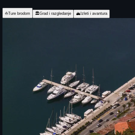
⛵
Ture brodom
🏛
Grad i razgledanje
🏔
Izleti i avantura