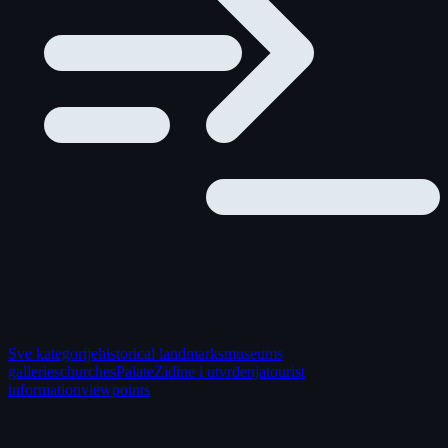
Sve kategorije
historical landmarks
museums
galleries
churches
Palate
Zidine i utvrđenja
tourist
information
viewpoints