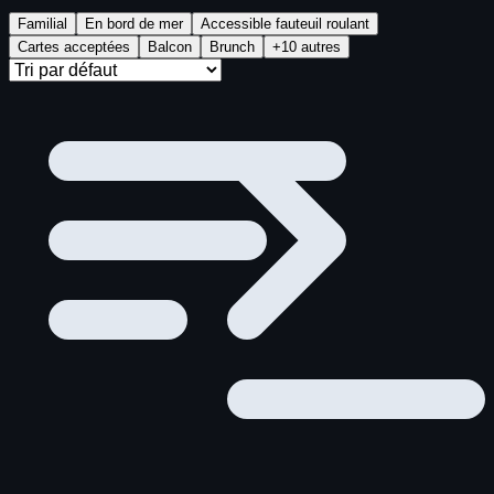
Familial
En bord de mer
Accessible fauteuil roulant
Cartes acceptées
Balcon
Brunch
+10 autres