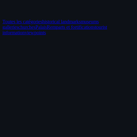
Toutes les catégories
historical landmarks
museums
galleries
churches
Palais
Remparts et fortifications
tourist
information
viewpoints