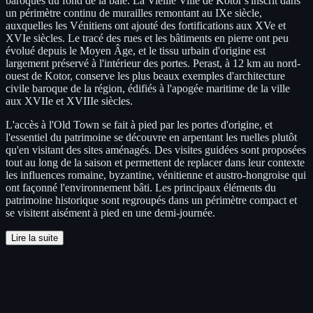
baroques du fond de la baie. La Vieille Ville de Kotor s'inscrit dans
un périmètre continu de murailles remontant au IXe siècle,
auxquelles les Vénitiens ont ajouté des fortifications aux XVe et
XVIe siècles. Le tracé des rues et les bâtiments en pierre ont peu
évolué depuis le Moyen Âge, et le tissu urbain d'origine est
largement préservé à l'intérieur des portes. Perast, à 12 km au nord-
ouest de Kotor, conserve les plus beaux exemples d'architecture
civile baroque de la région, édifiés à l'apogée maritime de la ville
aux XVIIe et XVIIIe siècles.
L'accès à l'Old Town se fait à pied par les portes d'origine, et
l'essentiel du patrimoine se découvre en arpentant les ruelles plutôt
qu'en visitant des sites aménagés. Des visites guidées sont proposées
tout au long de la saison et permettent de replacer dans leur contexte
les influences romaine, byzantine, vénitienne et austro-hongroise qui
ont façonné l'environnement bâti. Les principaux éléments du
patrimoine historique sont regroupés dans un périmètre compact et
se visitent aisément à pied en une demi-journée.
Lire la suite
Excursions et billets