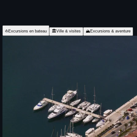
⛵
Excursions en bateau
🏛
Ville & visites
🏔
Excursions & aventure