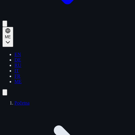
ME
EN
DE
RU
IT
FR
ME
Početna