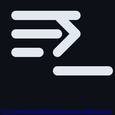
Sve kategorije
Apartments
Hotels
hostels
villas
bed and breakfast
guest