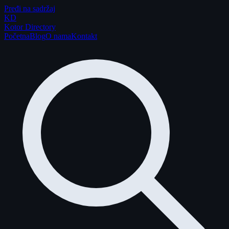
Pređi na sadržaj
K
D
Kotor Directory
Početna
Blog
O nama
Kontakt