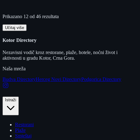
Prikazano 12 od 46 rezultata
Učitaj više
Kotor Directory
Nezavisni vodič kroz restorane, plaže, hotele, noćni život i
aktivnosti u gradu Kotor, Crna Gora.
Naša mreža
Budva Directory
Herceg Novi Directory
Podgorica Directory
Istraži
Restorani
Plaže
Smještaj