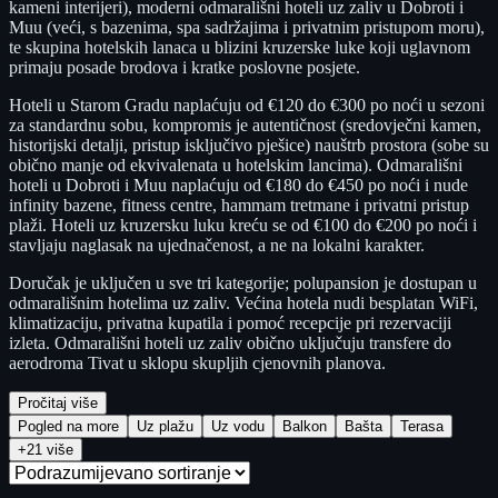
kameni interijeri), moderni odmarališni hoteli uz zaliv u Dobroti i
Muu (veći, s bazenima, spa sadržajima i privatnim pristupom moru),
te skupina hotelskih lanaca u blizini kruzerske luke koji uglavnom
primaju posade brodova i kratke poslovne posjete.
Hoteli u Starom Gradu naplaćuju od €120 do €300 po noći u sezoni
za standardnu sobu, kompromis je autentičnost (sredovječni kamen,
historijski detalji, pristup isključivo pješice) nauštrb prostora (sobe su
obično manje od ekvivalenata u hotelskim lancima). Odmarališni
hoteli u Dobroti i Muu naplaćuju od €180 do €450 po noći i nude
infinity bazene, fitness centre, hammam tretmane i privatni pristup
plaži. Hoteli uz kruzersku luku kreću se od €100 do €200 po noći i
stavljaju naglasak na ujednačenost, a ne na lokalni karakter.
Doručak je uključen u sve tri kategorije; polupansion je dostupan u
odmarališnim hotelima uz zaliv. Većina hotela nudi besplatan WiFi,
klimatizaciju, privatna kupatila i pomoć recepcije pri rezervaciji
izleta. Odmarališni hoteli uz zaliv obično uključuju transfere do
aerodroma Tivat u sklopu skupljih cjenovnih planova.
Pročitaj više
Pogled na more
Uz plažu
Uz vodu
Balkon
Bašta
Terasa
+21 više