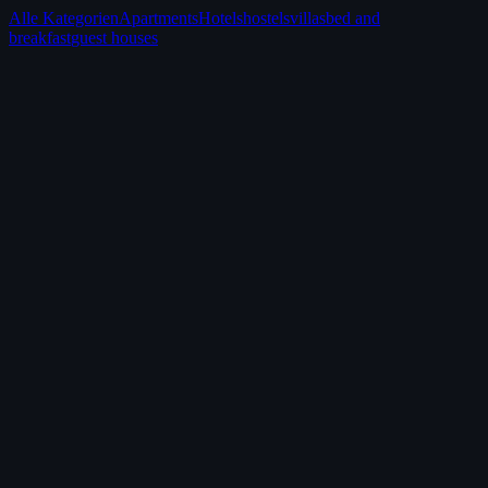
Alle Kategorien
Apartments
Hotels
hostels
villas
bed and
breakfast
guest houses