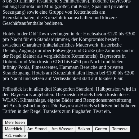
8 bis 30 Zimmer, restaurierte Steininterieurs), moderne Bayresorts
entlang Dobrota und Muo (größer, mit Pools, Spas und privatem
Seezugang) sowie eine Gruppe von Kettenhotels am
Kreuzfahrthafen, die Kreuzfahrtmannschaften und kürzere
Geschäftsaufenthalte bedienen.
Hotels in der Old Town verlangen in der Hochsaison €120 bis €300
pro Nacht für ein Standardzimmer, der Kompromiss besteht
zwischen Charakter (mittelalterliches Mauerwerk, historische
Details, Zugang nur über Fußwege) und Größe (die Zimmer sind in
der Regel kleiner als vergleichbare Kettenhotels). Bayresorts in
Dobrota und Muo kosten €180 bis €450 pro Nacht und bieten
Infinity-Pools, Fitnesscenter, Hammam-Bereiche und privaten
Strandzugang. Hotels am Kreuzfahrthafen liegen bei €100 bis €200
pro Nacht und setzen auf Verlässlichkeit statt auf lokales Flair.
Frühstück ist in allen drei Kategorien Standard; Halbpension wird in
den Bayresorts angeboten. Die meisten Hotels bieten kostenloses
WLAN, Klimaanlage, eigene Bäder und Rezeptionsunterstützung
bei Ausflugsbuchungen. Die Bayresort-Hotels schließen bei höheren
Tarifen in der Regel Transfers zum Flughafen Tivat ein.
Mehr lesen
Meerblick
Am Strand
Am Wasser
Balkon
Garten
Terrasse
+21 weitere