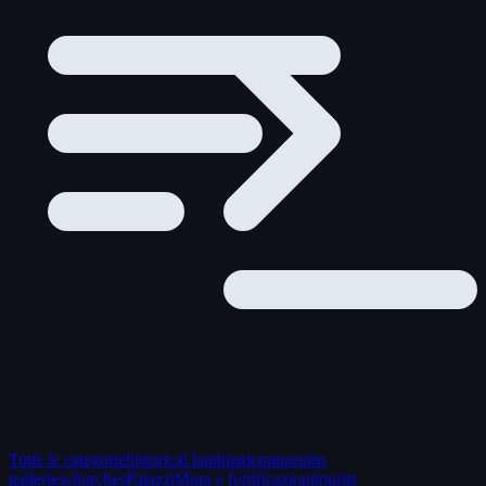
Tutte le categorie
historical landmarks
museums
galleries
churches
Palazzi
Mura e fortificazioni
tourist