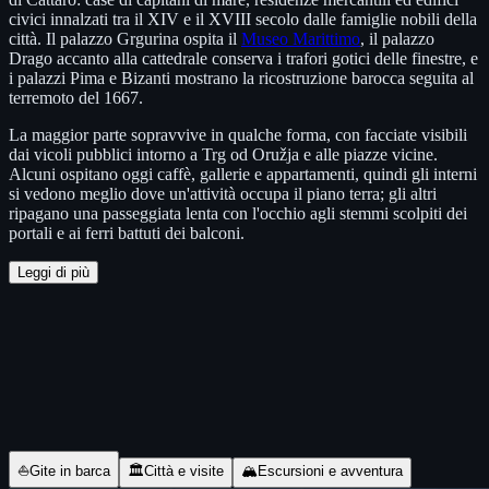
civici innalzati tra il XIV e il XVIII secolo dalle famiglie nobili della
città. Il palazzo Grgurina ospita il
Museo Marittimo
, il palazzo
Drago accanto alla cattedrale conserva i trafori gotici delle finestre, e
i palazzi Pima e Bizanti mostrano la ricostruzione barocca seguita al
terremoto del 1667.
La maggior parte sopravvive in qualche forma, con facciate visibili
dai vicoli pubblici intorno a Trg od Oružja e alle piazze vicine.
Alcuni ospitano oggi caffè, gallerie e appartamenti, quindi gli interni
si vedono meglio dove un'attività occupa il piano terra; gli altri
ripagano una passeggiata lenta con l'occhio agli stemmi scolpiti dei
portali e ai ferri battuti dei balconi.
Leggi di più
Tour e biglietti
⛵
Gite in barca
🏛
Città e visite
🏔
Escursioni e avventura