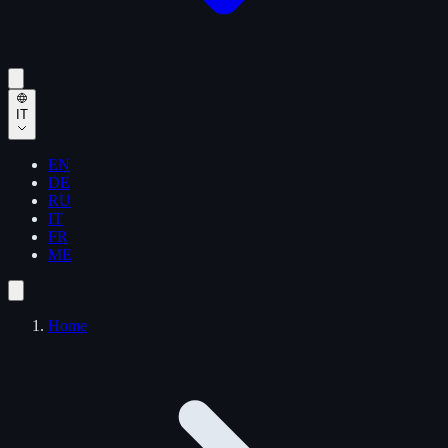
IT
EN
DE
RU
IT
FR
ME
Home