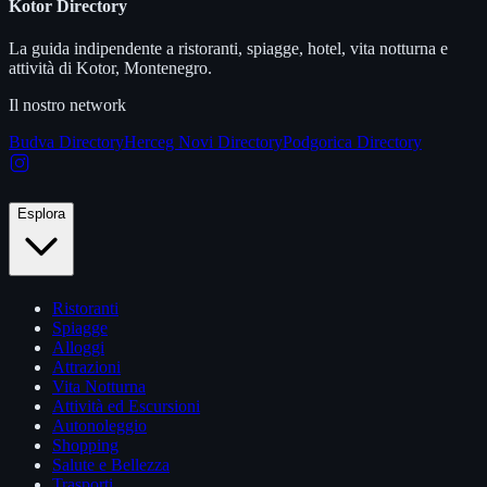
Kotor Directory
La guida indipendente a ristoranti, spiagge, hotel, vita notturna e
attività di Kotor, Montenegro.
Il nostro network
Budva Directory
Herceg Novi Directory
Podgorica Directory
Esplora
Ristoranti
Spiagge
Alloggi
Attrazioni
Vita Notturna
Attività ed Escursioni
Autonoleggio
Shopping
Salute e Bellezza
Trasporti