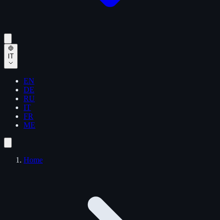
IT
EN
DE
RU
IT
FR
ME
Home