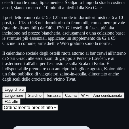
ostelli fuori le mura, tipicamente a Škaljari o lungo la strada costiera
a sud, siano a meno di 10 minuti a piedi dalla Sea Gate.
I posti letto vanno da €15 a €25 a notte in dormitori misti da 6 a 10
posti, da €18 a €28 nei dormitori solo femminili, con camere private
(quando disponibili) da €40 a €70. Gli ostelli di fascia più alta
includono nel prezzo biancheria, asciugamani e una colazione base;
le strutture più essenziali applicano un supplemento da €2 a €5.
Cucine in comune, armadietti e WiFi gratuito sono la norma.
Il calendario sociale degli ostelli ruota attorno ai bar crawl all'interno
di Stari Grad, alle escursioni di gruppo a Perast e Lovćen, e ai
trasferimenti all'alba per l'escursione sulla Scala di Kotor. È
indispensabile prenotare con anticipo in luglio e agosto, Kotor attira
un folto pubblico di viaggiatori zaino-in-spalla, alimentato anche
dagli scali delle crociere nel vicino Tivat.
Leggi di più
Lungomare
Giardino
Terrazza
Cucina
WiFi
Aria condizionata
+11 altri