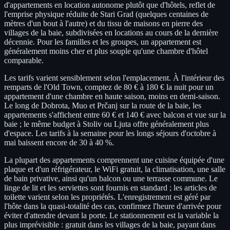
d'appartements en location autonome plutôt que d'hôtels, reflet de
l'emprise physique réduite de Stari Grad (quelques centaines de
mètres d'un bout à l'autre) et du tissu de maisons en pierre des
villages de la baie, subdivisées en locations au cours de la dernière
décennie. Pour les familles et les groupes, un appartement est
généralement moins cher et plus souple qu'une chambre d'hôtel
comparable.
Les tarifs varient sensiblement selon l'emplacement. À l'intérieur des
remparts de l'Old Town, comptez de 80 € à 180 € la nuit pour un
appartement d'une chambre en haute saison, moins en demi-saison.
Le long de Dobrota, Muo et Prčanj sur la route de la baie, les
appartements s'affichent entre 60 € et 140 € avec balcon et vue sur la
baie ; le même budget à Stoliv ou Ljuta offre généralement plus
d'espace. Les tarifs à la semaine pour les longs séjours d'octobre à
mai baissent encore de 30 à 40 %.
La plupart des appartements comprennent une cuisine équipée d'une
plaque et d'un réfrigérateur, le WiFi gratuit, la climatisation, une salle
de bain privative, ainsi qu'un balcon ou une terrasse commune. Le
linge de lit et les serviettes sont fournis en standard ; les articles de
toilette varient selon les propriétés. L'enregistrement est géré par
l'hôte dans la quasi-totalité des cas, confirmez l'heure d'arrivée pour
éviter d'attendre devant la porte. Le stationnement est la variable la
plus imprévisible : gratuit dans les villages de la baie, payant dans