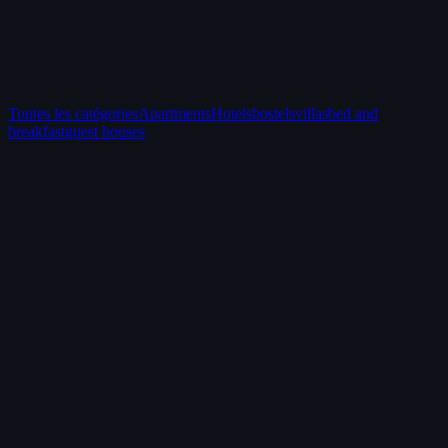
Toutes les catégories
Apartments
Hotels
hostels
villas
bed and
breakfast
guest houses