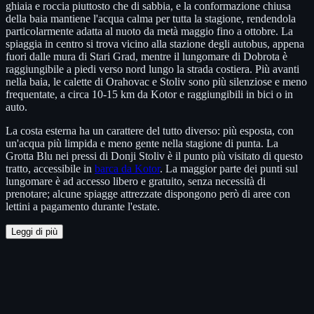
ghiaia e roccia piuttosto che di sabbia, e la conformazione chiusa
della baia mantiene l'acqua calma per tutta la stagione, rendendola
particolarmente adatta al nuoto da metà maggio fino a ottobre. La
spiaggia in centro si trova vicino alla stazione degli autobus, appena
fuori dalle mura di Stari Grad, mentre il lungomare di Dobrota è
raggiungibile a piedi verso nord lungo la strada costiera. Più avanti
nella baia, le calette di Orahovac e Stoliv sono più silenziose e meno
frequentate, a circa 10-15 km da Kotor e raggiungibili in bici o in
auto.
La costa esterna ha un carattere del tutto diverso: più esposta, con
un'acqua più limpida e meno gente nella stagione di punta. La
Grotta Blu nei pressi di Donji Stoliv è il punto più visitato di questo
tratto, accessibile in
barca da Kotor
. La maggior parte dei punti sul
lungomare è ad accesso libero e gratuito, senza necessità di
prenotare; alcune spiagge attrezzate dispongono però di aree con
lettini a pagamento durante l'estate.
Leggi di più
Tour e biglietti