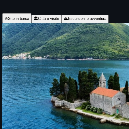
⛵
Gite in barca
🏛
Città e visite
🏔
Escursioni e avventura